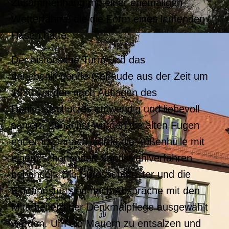
Zusammenhang mit einer ehemaligen
Wetterfahne, die die Form eines laufenden
Hasen hatte.
Der historische Turm und das
danebenliegende Gebäude aus der Zeit um
1830 wurden nach Auflagen des
Denkmalschutzes aufwendig und liebevoll
saniert. Zunächst wurden die alten Fugen
entfernt. Danach wurde die Außenhülle mit
einem schonenden Sandstrahlverfahren
behandelt. Die Sprossenfenster und die
Eingangstür sind nach Absprache mit den
Mitarbeitern der Denkmalpflege ausgewählt
worden. Um die Mauern zu entsalzen und