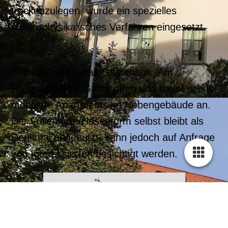
trockenzulegen, wurde ein spezielles
elektrophysikalisches Verfahren eingesetzt.
Seit 2008 steht das Gästehaus „Am
Hasenturm“ für Gäste offen und bietet sechs
möblierte Apartments im Nebengebäude an.
Der Füllenturm/Hasenturm selbst bleibt als
Denkmal ungenutzt, kann jedoch auf Anfrage
von Interessierten besichtigt werden.