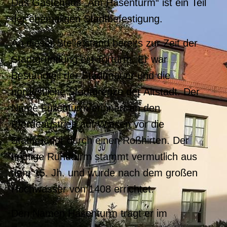
Das Gästehaus „Am Hasenturm“ ist ein Teil
der ehemaligen Stadtbefestigung.
An dieser Stelle stand bereits zur Zeit der
Stadtgründung ein Torturm. Er war
Bestandteil der Stadtmauer und die
nordöstliche Stadtgrenze der Altstadt. Der
Name Füllenturm erinnert an den
Pferdeaustrieb auf Wiesen vor die
Stadtmauer durch einen Roßhirten. Der
heutige Rundturm stammt vermutlich aus
dem 15. Jh. und wurde nach dem großen
Hochwasser von 1408 errichtet.
Den Namen Hasenturm trägt er im